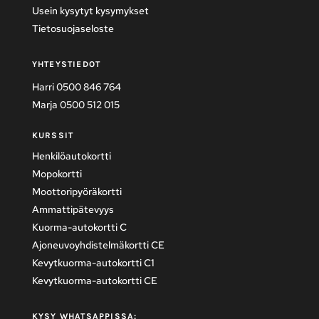
Usein kysytyt kysymykset
Tietosuojaseloste
YHTEYSTIEDOT
Harri 0500 846 764
Marja 0500 512 015
KURSSIT
Henkilöautokortti
Mopokortti
Moottoripyöräkortti
Ammattipätevyys
Kuorma-autokortti C
Ajoneuvoyhdistelmäkortti CE
Kevytkuorma-autokortti C1
Kevytkuorma-autokortti CE
KYSY WHATSAPPISSA: