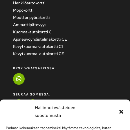
Henkilöautokortti
Mopokortti
Moottoripyöräkortti
Ammattipätevyys
Kuorma-autokortti C
Ajoneuvoyhdistelmäkortti CE
Kevytkuorma-autokortti C1
Kevytkuorma-autokortti CE
KYSY WHATSAPPISSA:
SEURAA SOMESSA:
Hallinnoi evästeiden
suostumusta
Parhaan kokemuksen tarjoamiseksi käytämme teknologioita, kuten