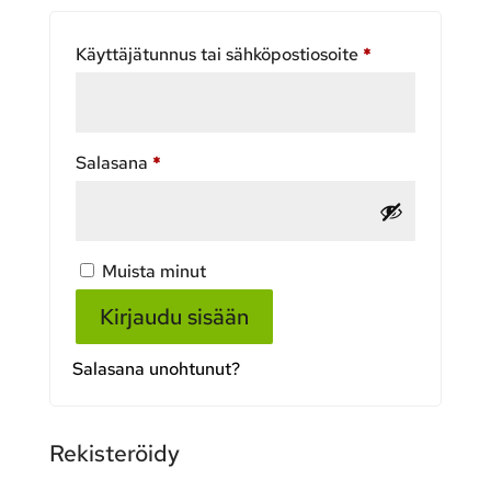
Vaaditaan
Käyttäjätunnus tai sähköpostiosoite
*
Vaaditaan
Salasana
*
Muista minut
Kirjaudu sisään
Salasana unohtunut?
Rekisteröidy