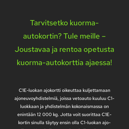
Tarvitsetko kuorma-
autokortin? Tule meille –
Joustavaa ja rentoa opetusta
kuorma-autokorttia ajaessa!
C1E-luokan ajokortti oikeuttaa kuljettamaan
ajoneuvoyhdistelmiä, joissa vetoauto kuuluu C1-
luokkaan
ja yhdistelmän kokonaismassa on
enintään 12 000 kg. Jotta voit suorittaa C1E-
kortin sinulla täytyy ensin olla C1-luokan ajo-