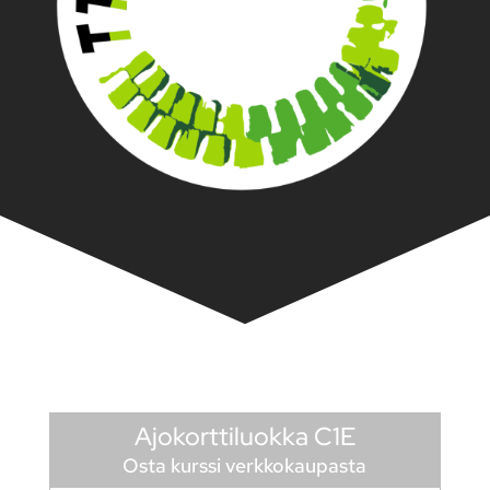
Ajokorttiluokka C1E
Osta kurssi verkkokaupasta