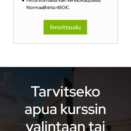
Hinta voimassa vain verkkokaupassa.
Normaalihinta 480€.
Ilmoittaudu
Tarvitseko
apua kurssin
valintaan tai