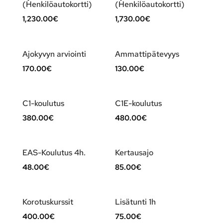
(Henkilöautokortti)
(Henkilöautokortti)
1,230.00
€
1,730.00
€
Ajokyvyn arviointi
Ammattipätevyys
170.00
€
130.00
€
C1-koulutus
C1E-koulutus
380.00
€
480.00
€
EAS-Koulutus 4h.
Kertausajo
48.00
€
85.00
€
Korotuskurssit
Lisätunti 1h
400.00
€
75.00
€