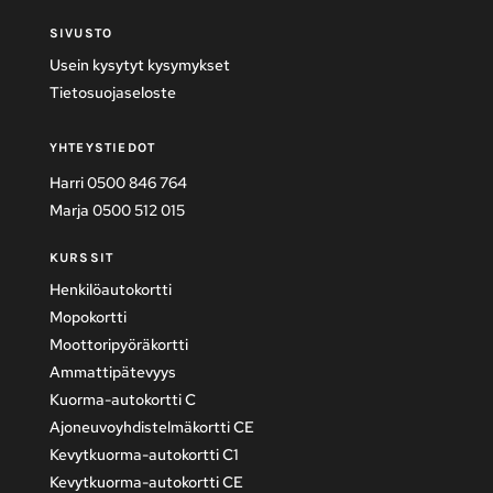
SIVUSTO
Usein kysytyt kysymykset
Tietosuojaseloste
YHTEYSTIEDOT
Harri 0500 846 764
Marja 0500 512 015
KURSSIT
Henkilöautokortti
Mopokortti
Moottoripyöräkortti
Ammattipätevyys
Kuorma-autokortti C
Ajoneuvoyhdistelmäkortti CE
Kevytkuorma-autokortti C1
Kevytkuorma-autokortti CE