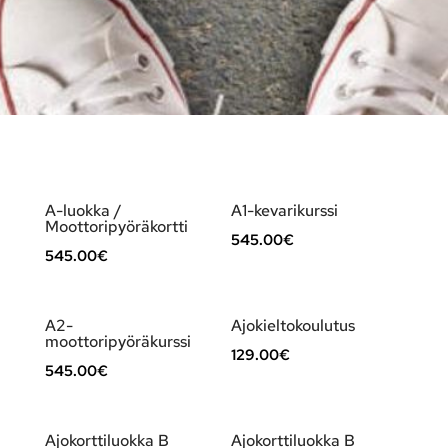
A-luokka /
A1-kevarikurssi
Moottoripyöräkortti
545.00
€
545.00
€
A2-
Ajokieltokoulutus
moottoripyöräkurssi
129.00
€
545.00
€
Ajokorttiluokka B
Ajokorttiluokka B