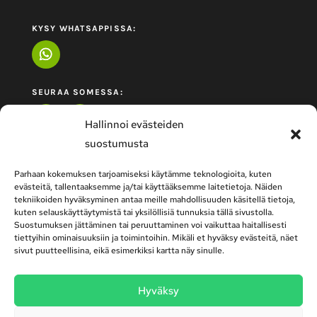
KYSY WHATSAPPISSA:
SEURAA SOMESSA:
Hallinnoi evästeiden
suostumusta
Parhaan kokemuksen tarjoamiseksi käytämme teknologioita, kuten
evästeitä, tallentaaksemme ja/tai käyttääksemme laitetietoja. Näiden
tekniikoiden hyväksyminen antaa meille mahdollisuuden käsitellä tietoja,
kuten selauskäyttäytymistä tai yksilöllisiä tunnuksia tällä sivustolla.
Suostumuksen jättäminen tai peruuttaminen voi vaikuttaa haitallisesti
tiettyihin ominaisuuksiin ja toimintoihin. Mikäli et hyväksy evästeitä, näet
sivut puutteellisina, eikä esimerkiksi kartta näy sinulle.
Autokoulu Top-Ten | Tervakosken Autokoulu |
Hyväksy
Turengin Autokoulu | Lammin Toimipiste – ajo-