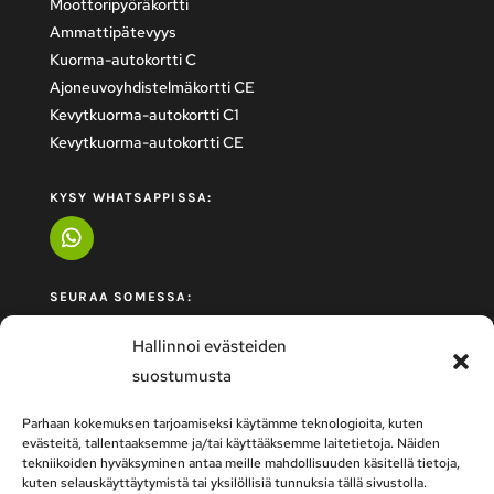
Moottoripyöräkortti
Ammattipätevyys
Kuorma-autokortti C
Ajoneuvoyhdistelmäkortti CE
Kevytkuorma-autokortti C1
Kevytkuorma-autokortti CE
KYSY WHATSAPPISSA:
SEURAA SOMESSA:
Hallinnoi evästeiden
suostumusta
Parhaan kokemuksen tarjoamiseksi käytämme teknologioita, kuten
evästeitä, tallentaaksemme ja/tai käyttääksemme laitetietoja. Näiden
tekniikoiden hyväksyminen antaa meille mahdollisuuden käsitellä tietoja,
kuten selauskäyttäytymistä tai yksilöllisiä tunnuksia tällä sivustolla.