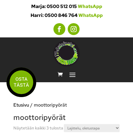
Marja: 0500 512 015
WhatsApp
Harri: 0500 846 764
WhatsApp
OSTA
TÄSTÄ
Etusivu
/ moottoripyörät
moottoripyörät
Näytetään kaikki 3 tulosta