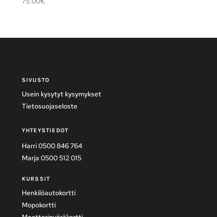
75.00
€
SIVUSTO
Usein kysytyt kysymykset
Tietosuojaseloste
YHTEYSTIEDOT
Harri 0500 846 764
Marja 0500 512 015
KURSSIT
Henkilöautokortti
Mopokortti
Moottoripyöräkortti