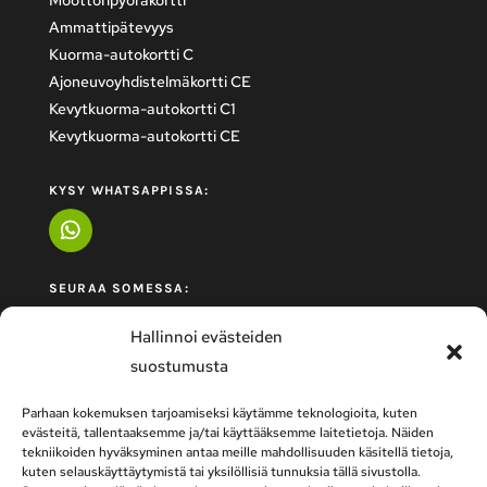
Ammattipätevyys
Kuorma-autokortti C
Ajoneuvoyhdistelmäkortti CE
Kevytkuorma-autokortti C1
Kevytkuorma-autokortti CE
KYSY WHATSAPPISSA:
SEURAA SOMESSA:
Hallinnoi evästeiden
suostumusta
Parhaan kokemuksen tarjoamiseksi käytämme teknologioita, kuten
evästeitä, tallentaaksemme ja/tai käyttääksemme laitetietoja. Näiden
tekniikoiden hyväksyminen antaa meille mahdollisuuden käsitellä tietoja,
kuten selauskäyttäytymistä tai yksilöllisiä tunnuksia tällä sivustolla.